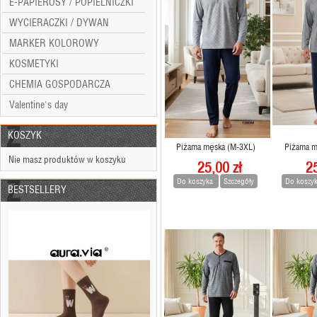
E-PAPIEROSY / POPIELNICZKI
WYCIERACZKI / DYWAN
MARKER KOLOROWY
KOSMETYKI
CHEMIA GOSPODARCZA
Valentine's day
KOSZYK
Piżama męska (M-3XL)
Piżama m
Nie masz produktów w koszyku
25,00 zł
25
Skarpety damskie (35-41)
3,30 zł
Do koszyka
Szczegóły
Do koszy
BESTSELLERY