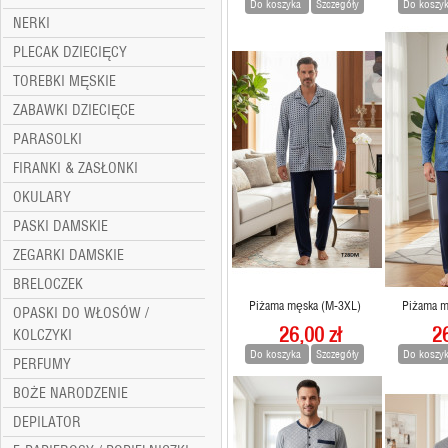
Do koszyka
Szczegóły
Do koszy
NERKI
PLECAK DZIECIĘCY
TOREBKI MĘSKIE
ZABAWKI DZIECIĘCE
PARASOLKI
FIRANKI & ZASŁONKI
OKULARY
PASKI DAMSKIE
ZEGARKI DAMSKIE
BRELOCZEK
Piżama męska (M-3XL)
Piżama m
OPASKI DO WŁOSÓW /
26,00 zł
26
KOLCZYKI
Do koszyka
Szczegóły
Do koszy
PERFUMY
BOŻE NARODZENIE
DEPILATOR