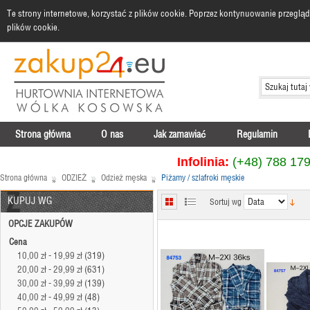
Te strony internetowe, korzystać z plików cookie. Poprzez kontynuowanie przegl
Zap
plików cookie.
Strona główna
O nas
Jak zamawiać
Regulamin
Infolinia
:
(+48) 788 17
Strona główna
ODZIEŻ
Odzież męska
Piżamy / szlafroki męskie
»
»
»
KUPUJ WG
Sortuj wg
OPCJE ZAKUPÓW
Cena
10,00 zł
-
19,99 zł
(319)
20,00 zł
-
29,99 zł
(631)
30,00 zł
-
39,99 zł
(139)
40,00 zł
-
49,99 zł
(48)