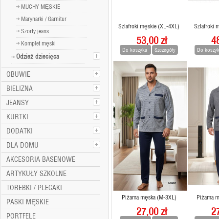
MUCHY MĘSKIE
Marynarki / Garnitur
Szlafroki męskie (XL-4XL)
Szlafroki 
Szorty jeans
53,00 zł
48
Komplet męski
Do koszyka
Szczegóły
Do koszy
Odzież dziecięca
OBUWIE
BIELIZNA
JEANSY
KURTKI
DODATKI
DLA DOMU
AKCESORIA BASENOWE
ARTYKUŁY SZKOLNE
TOREBKI / PLECAKI
Piżama męska (M-3XL)
Piżama m
PASKI MĘSKIE
27,00 zł
27
PORTFELE