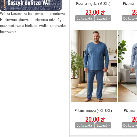
Piżama męska (M-3XL)
Piżama m
23,00 zł
23
Wólka kosowska hurtownia internetowa
Do koszyka
Szczegóły
Do koszy
Hurtownia obuwia, hurtownia odzieży
oraz hurtownia bielizna, wólka kosowska
hurtownie
Koszula męska (39-46)
26,00 zł
Piżama męska (4XL-8XL)
Piżama 
20,00 zł
20
Do koszyka
Szczegóły
Do koszy