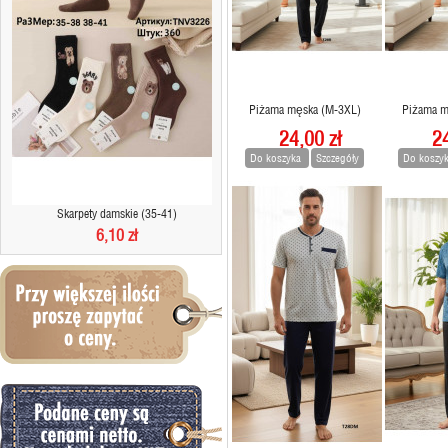
Piżama męska (M-3XL)
Piżama m
24,00 zł
24
Do koszyka
Szczegóły
Do koszy
Skarpety damskie (35-41)
6,10 zł