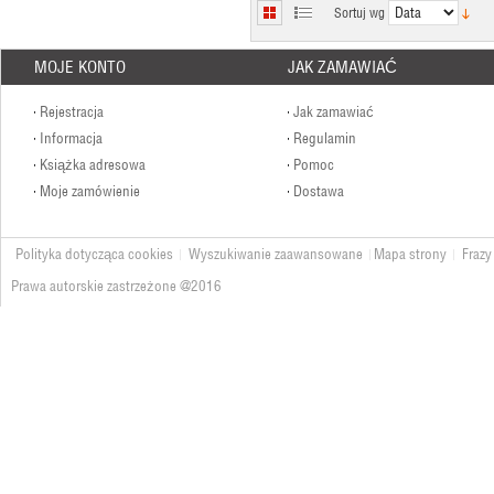
Sortuj wg
MOJE KONTO
JAK ZAMAWIAĆ
Rejestracja
Jak zamawiać
Informacja
Regulamin
Książka adresowa
Pomoc
Koszula męska (39-46)
Moje zamówienie
Dostawa
26,00 zł
Polityka dotycząca cookies
Wyszukiwanie zaawansowane
Mapa strony
Frazy
Prawa autorskie zastrzeżone @2016