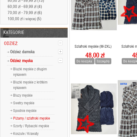
50,00 zł
-
59,99 zł
(13)
60,00 zł
-
69,99 zł
(4)
70,00 zł
-
79,99 zł
(6)
100,00 zł
i więcej
(5)
KATEGORIE
ODZIEŻ
Szlafroki męskie (M-2XL)
Szlafroki 
Odzież damska
48,00 zł
48
Odzież męska
Do koszyka
Szczegóły
Do koszy
Bluzki męskie z długim
rękawem
Bluzki męskie z krótkim
rękawem
Bluzy męskie
Swetry męskie
Spodnie męskie
Piżamy / szlafroki męskie
Szorty / Rybaczki męskie
Koszule / Krawaty